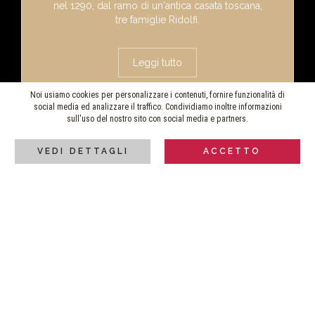
nel 1290, dal ramo di un'antica casata toscana,
tre famiglie Ridolfi.
Leggi tutto
Noi usiamo cookies per personalizzare i contenuti, fornire funzionalità di
social media ed analizzare il traffico. Condividiamo inoltre informazioni
sull'uso del nostro sito con social media e partners.
VEDI DETTAGLI
ACCETTO
Tenute
I vini Ridolfi sono il prodotto di una passione e
di uno spirito che hanno unito storie e
generazioni,
oggi portati avanti con successo
dalla famiglia Peretti che ha fatto suoi questi
principi.
Leggi tutto