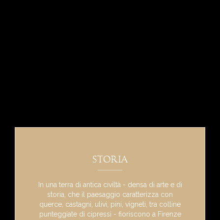
Storia
In una terra di antica civiltà - densa di arte e di
storia, che il paesaggio caratterizza con
querce, castagni, ulivi, pini, vigneti, tra colline
punteggiate di cipressi - fioriscono a Firenze